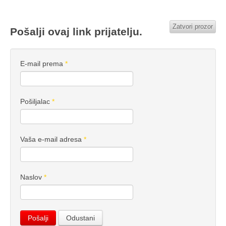
Zatvori prozor
Pošalji ovaj link prijatelju.
E-mail prema
*
Pošiljalac
*
Vaša e-mail adresa
*
Naslov
*
Pošalji
Odustani