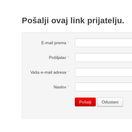
Pošalji ovaj link prijatelju.
E-mail prema
*
Pošiljalac
*
Vaša e-mail adresa
*
Naslov
*
Pošalji
Odustani