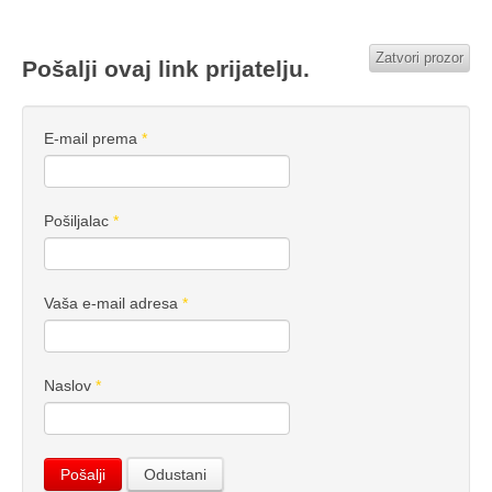
Zatvori prozor
Pošalji ovaj link prijatelju.
E-mail prema
*
Pošiljalac
*
Vaša e-mail adresa
*
Naslov
*
Pošalji
Odustani