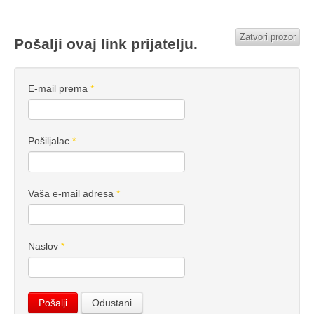
Zatvori prozor
Pošalji ovaj link prijatelju.
E-mail prema
*
Pošiljalac
*
Vaša e-mail adresa
*
Naslov
*
Pošalji
Odustani