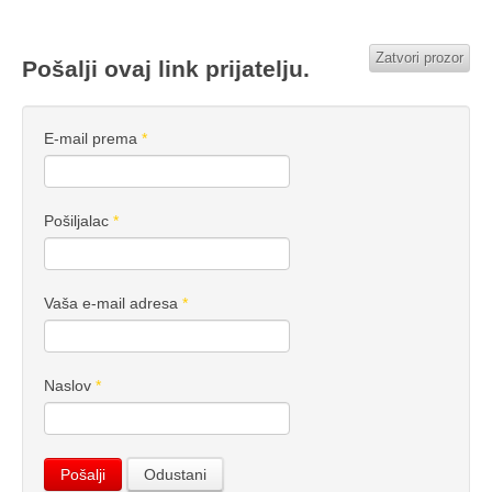
Zatvori prozor
Pošalji ovaj link prijatelju.
E-mail prema
*
Pošiljalac
*
Vaša e-mail adresa
*
Naslov
*
Pošalji
Odustani