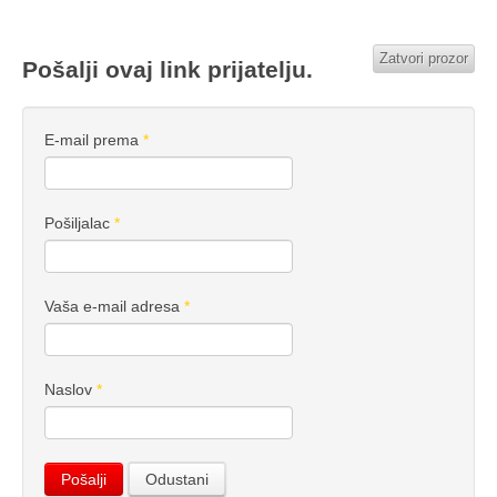
Zatvori prozor
Pošalji ovaj link prijatelju.
E-mail prema
*
Pošiljalac
*
Vaša e-mail adresa
*
Naslov
*
Pošalji
Odustani