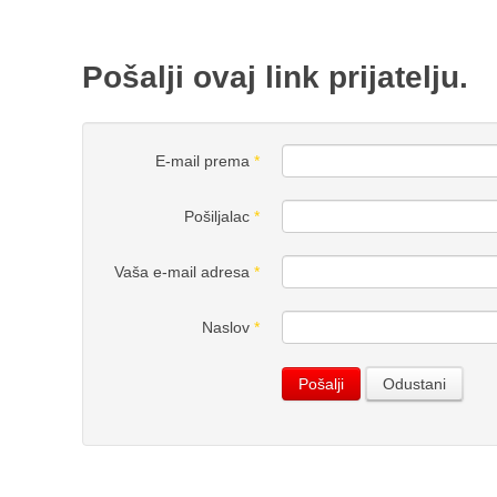
Pošalji ovaj link prijatelju.
E-mail prema
*
Pošiljalac
*
Vaša e-mail adresa
*
Naslov
*
Pošalji
Odustani