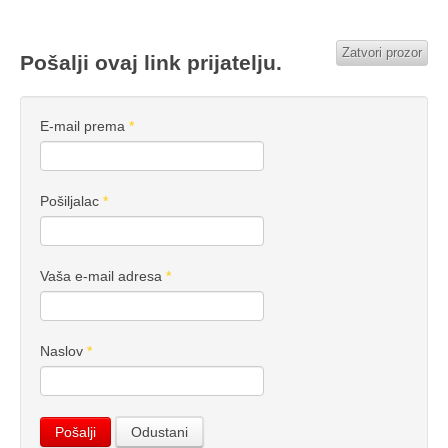
Zatvori prozor
Pošalji ovaj link prijatelju.
E-mail prema
*
Pošiljalac
*
Vaša e-mail adresa
*
Naslov
*
Pošalji
Odustani