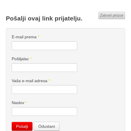
Zatvori prozor
Pošalji ovaj link prijatelju.
E-mail prema
*
Pošiljalac
*
Vaša e-mail adresa
*
Naslov
*
Pošalji
Odustani