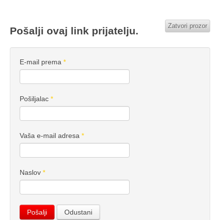
Zatvori prozor
Pošalji ovaj link prijatelju.
E-mail prema
*
Pošiljalac
*
Vaša e-mail adresa
*
Naslov
*
Pošalji
Odustani